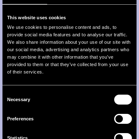
This website uses cookies
We use cookies to personalise content and ads, to
provide social media features and to analyse our traffic.
We also share information about your use of our site with
our social media, advertising and analytics partners who
From ellexx with love
may combine it with other information that you’ve
provided to them or that they’ve collected from your use
Unser Team schreibt dir persönlich. Immer wieder
of their services.
sonntags. Über Themen, die du sonst nirgends
liest.
Consent
Necessary
Selection
Vorname
Preferences
Nachname
Statistics